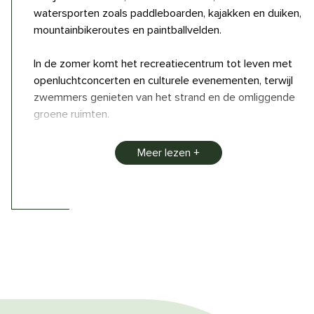
watersporten zoals paddleboarden, kajakken en duiken,
mountainbikeroutes en paintballvelden.
In de zomer komt het recreatiecentrum tot leven met
openluchtconcerten en culturele evenementen, terwijl
zwemmers genieten van het strand en de omliggende
groene ruimten.
Cap’Découverte is veel meer dan een recreatiepark:
Meer lezen
het is een plek waar industriële geschiedenis
samenkomt met het plezier van buitenactiviteiten,
waardoor elk bezoek een onvergetelijke ervaring wordt.