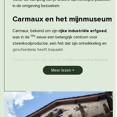
in de omgeving bezoeken:
Carmaux
en het mijnmuseum
Carmaux, bekend om zijn
rijke industriële erfgoed
,
19e
was in de
eeuw een belangrijk centrum voor
steenkoolproductie, een feit dat zijn ontwikkeling en
geschiedenis heeft bepaald.
Carmaux heeft ook een rijk
architecturaal erfgoed
,
met historische gebouwen zoals de Saint-Jean kerk en
Meer lezen
het Maison du Patrimoine. Cultuur is hier springlevend,
met
evenementen
en
festivals
die de plaatselijke
tradities vieren.
Hier kun je het
mijnmuseum
bezoeken, dat stevig
geworteld is
in zijn tijd
, met het gebruik van nieuwe
technologieën voor geluid en verlichting en een
modernere scenografie om bezoekers te verwelkomen