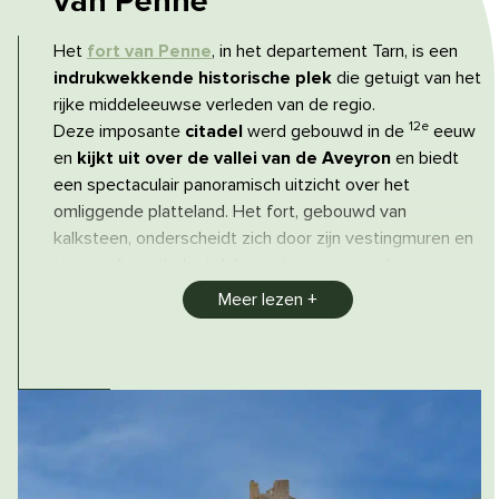
van Penne
Het
fort van Penne
, in het departement Tarn, is een
indrukwekkende historische plek
die getuigt van het
rijke middeleeuwse verleden van de regio.
12e
Deze imposante
citadel
werd gebouwd in de
eeuw
en
kijkt uit over de vallei van de Aveyron
en biedt
een spectaculair panoramisch uitzicht over het
omliggende platteland. Het fort, gebouwd van
kalksteen, onderscheidt zich door zijn vestingmuren en
torens, die ooit sleutelelementen waren in de
verdediging van het dorp.
Meer lezen
Door de ruïnes van het fort te verkennen, kunnen
bezoekers
middeleeuwse architectuur
en de
overblijfselen van een tumultueuze geschiedenis
,
gekenmerkt door conflicten en allianties, ontdekken.
De site wordt omringd door ongerepte natuur,
ideaal
om
te
wandelen
.