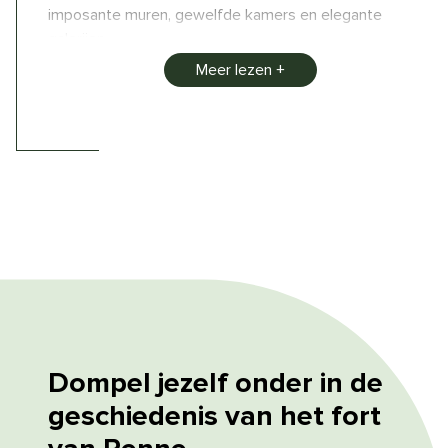
imposante muren, gewelfde kamers en elegante
galerijen.
Meer lezen
Elk jaar vinden er in het kasteel verschillende culturele
evenementen plaats, waaronder tentoonstellingen en
festivals, en het is beroemd als locatie voor de film
Le
Vieux Fusil
, met Philippe Noiret en Romy Schneider in
de hoofdrollen.
Liefhebbers kunnen ook
gaan speleologieën of
prehistorische grotten bezoeken
.
Dompel jezelf onder in de
geschiedenis van
het fort