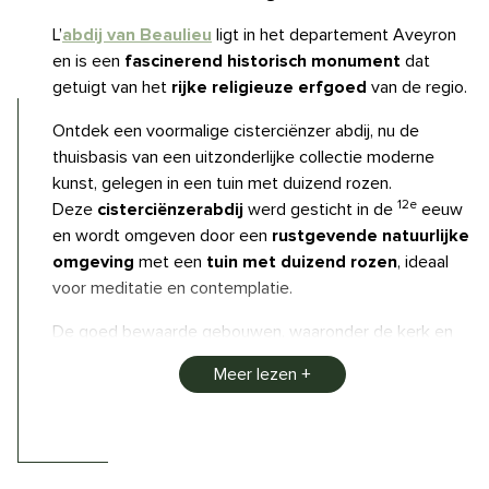
L’
abdij van Beaulieu
ligt in het departement Aveyron
en is een
fascinerend historisch monument
dat
getuigt van het
rijke religieuze erfgoed
van de regio.
Ontdek een voormalige cisterciënzer abdij, nu de
thuisbasis van een uitzonderlijke collectie moderne
kunst, gelegen in een tuin met duizend rozen.
12e
Deze
cisterciënzerabdij
werd gesticht in de
eeuw
en wordt omgeven door een
rustgevende natuurlijke
omgeving
met een
tuin met duizend rozen
, ideaal
voor meditatie en contemplatie.
De goed bewaarde gebouwen, waaronder de kerk en
het klooster, weerspiegelen op elegante wijze
de
Meer lezen
middeleeuwse architectuur
. Bezoekers kunnen de
tuinen verkennen, die vaak in bloei staan, en de
fascinerende geschiedenis
van deze abdij
ontdekken, die blijft inspireren met haar
sereniteit
en
schoonheid.