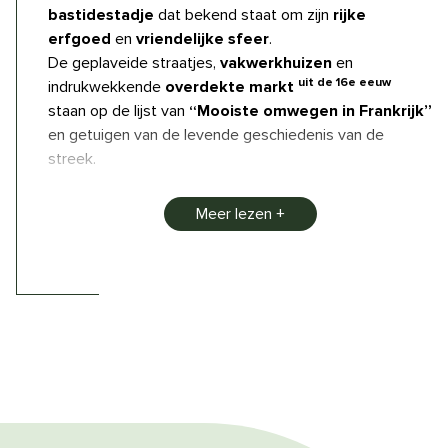
bastidestadje
dat bekend staat om zijn
rijke
erfgoed
en
vriendelijke sfeer
.
De geplaveide straatjes,
vakwerkhuizen
en
uit de 16e eeuw
indrukwekkende
overdekte markt
staan op de lijst van
“Mooiste omwegen in Frankrijk”
en getuigen van de levende geschiedenis van de
streek.
Wandel over
de Place Notre-Dame
, waar de gotische
Meer lezen
architectuur van de kerk en de levendige cafés een
warme sfeer creëren.
Mis de
plaatselijke markt
niet, die elke
donderdagochtend wordt gehouden en smakelijke,
authentieke plaatselijke producten biedt.