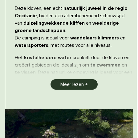
Deze kloven, een echt
natuurlijk juweel in de regio
Occitanie
, bieden een adembenemend schouwspel
van
duizelingwekkende kliffen
en
weelderige
groene landschappen
.
De camping is ideaal voor
wandelaars
,
klimmers
en
watersporters
, met routes voor alle niveaus.
Het
kristalheldere water
kronkelt door de kloven en
creëert gebieden die ideaal zijn om
te zwemmen
en
te vissen
. Deze natuurlijke omgeving is ideaal voor een
dagje uit met familie of vrienden
en
nodigtuit
Meer lezen
totavontuur
.
Een plek die je niet mag missen!