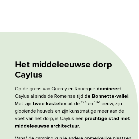
Het middeleeuwse dorp
Caylus
Op de grens van Quercy en Rouergue
domineert
Caylus al sinds de Romeinse tijd
de Bonnette-vallei
.
12e
19e
Met zijn
twee kastelen
uit de
en
eeuw, zijn
glooiende heuvels en zijn kunstmatige meer aan de
voet van het dorp, is Caylus een
prachtige stad met
middeleeuwse architectuur
.
Vanaf de camping kun je andere opmerkelijke plaatsen