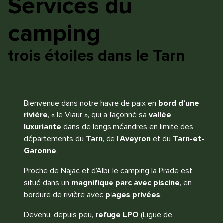
Services du
camping
trois étoiles dans le Tarn
Bienvenue dans notre havre de paix en
bord d’une
rivière
, « le Viaur », qui a façonné sa
vallée
luxuriante
dans de longs méandres en limite des
départements du
Tarn
, de l’
Aveyron
et du
Tarn-et-
Garonne
.
Proche de Najac et d’Albi, le camping la Prade est
situé dans un
magnifique parc
avec piscine
, en
bordure de rivière avec
plages privées
.
Devenu, depuis peu,
refuge LPO
(Ligue de