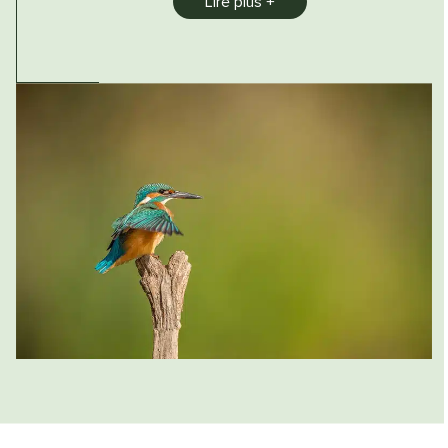
Lire plus
issu de forêts éco-gérées
En partenariat avec notre commune une
sensibilisation à la
gestion des déchets est
mise en place
: compostage, tri sélectif
Nous pratiquons la
gestion des énergies
(eau
et électricité) raisonnée : ampoules basses
consommation et sensibilisation aux bonnes
pratiques. Lumière du camping, éteinte à 23h
Nous impliquons nos producteurs par Circuit court
: nous privilégions les produits de fabrication locale pour
l’épicerie et pour le snack