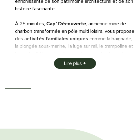
enrichissante de son patrimoine architectural et de son
histoire fascinante.
À 25 minutes,
Cap’ Découverte
, ancienne mine de
charbon transformée en pôle multi loisirs, vous propose
des a
ctivités familiales uniques
comme la baignade,
la plongée sous-marine, la luge sur rail, le trampoline et
le paintball. Pour plus d’informations, visitez leur site :
Cap Découverte
.
Lire plus
Enfin, la
base nautique du lac de la Roucarié
,
également à 25 minutes, est idéale pour les amateurs
de
sports nautiques
avec des locations de canoës,
stand up paddles et catamarans disponibles à la
journée ou demi-journée. Que vous soyez aventurier ou
curieux de découvrir les trésors naturels et culturels de
la région, il y a de quoi rendre votre séjour inoubliable !