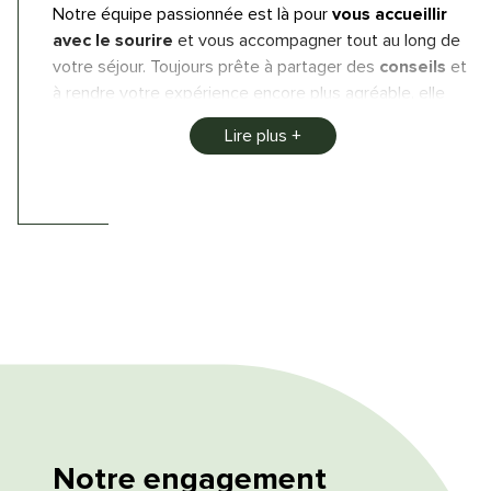
Notre équipe passionnée est là pour
vous accueillir
avec le sourire
et vous accompagner tout au long de
votre séjour. Toujours prête à partager des
conseils
et
à rendre votre expérience encore plus agréable, elle
s’assure que chaque moment passé chez nous soit
Lire plus
unique et mémorable.
Venez nous rencontrer et laissez-vous envelopper par
notre
ambiance conviviale et accueillante
!
Au
camping La Prade
, près de Najac, nous vous
offrons la possibilité de découvrir le nord du Tarn de
mai à septembre
.
La réception est ouverte :
En
basse saison de 9 h à 12 h et de 15 h à 17 h
.
En
haute saison de 9 h à 12 h 30 et de 14 h à
19 h
Notre engagement