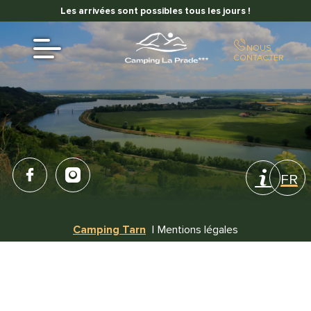
z ici 🌞⛺
Les arrivées sont possibles tous les jours !
🌿 Profi
NOUS
CONTACTER
FR
EN
Camping Tarn
Mentions légales
NL
ES